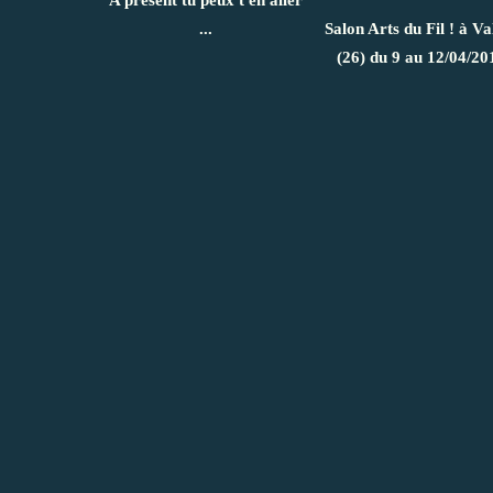
A présent tu peux t'en aller
...
Salon Arts du Fil ! à Va
(26) du 9 au 12/04/20