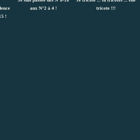
Je suis passée des N°8-10
Je tricote ... tu tricotes ... elle
lence
aux N°2 à 4 !
tricote !!!
15 !