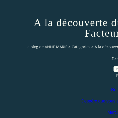
A la découverte d
Facteu
Le blog de ANNE MARIE
>
Categories
>
A la découver
De t
1
P
Bon
J'espère que vous 
Merci 