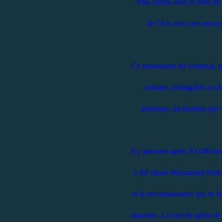
Plus connu sous le nom de F
de l'Art avec une oeuvre
Ce monument fut construit, p
solitaire, infatigable et o
artistique, un homme qui v
Il y parvient après 93 000 heu
a été classé Monument Histo
et la reconnaissance qui se fa
unanime. Le trait de génie de 