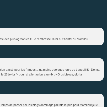
é des plus agréables !!! Je t'embrasse !!!<br /> Chantal ou Mamilou
 bien passé pour les Paques ... ua moins quelques jours de tranquillité! De ma
le 23 je<br /> pourrai aller au bureau.<br /> Gros bisous, gloria
 temps de passer par les blogs,dommage,j'ai raté la pub pour Mamilou!!je le