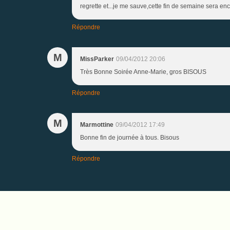
regrette et...je me sauve,cette fin de semaine sera en
Répondre
M
MissParker
09/04/2012 20:06
Très Bonne Soirée Anne-Marie, gros BISOUS
Répondre
M
Marmottine
09/04/2012 17:49
Bonne fin de journée à tous. Bisous
Répondre