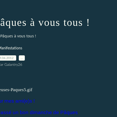
âques à vous tous !
 Pâques à vous tous !
anifestations
9.04.2012
…
ar Galantry26
r mes ami(e)s !
 passé un bon dimanche de Pâques