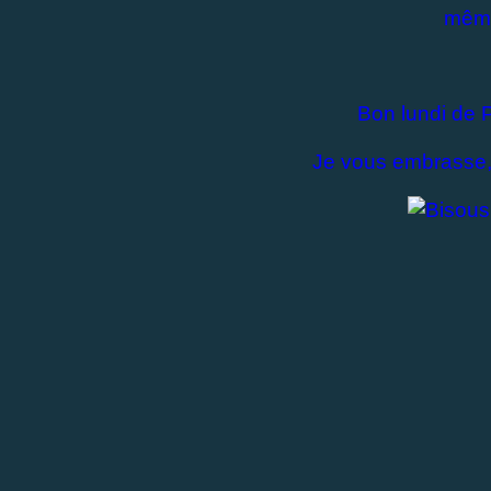
même
Bon lundi de P
Je vous embrasse,