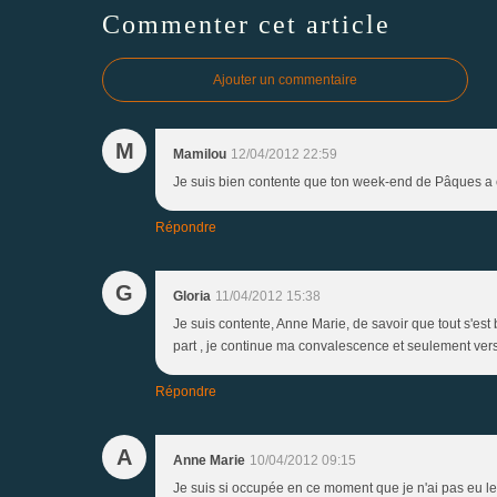
Commenter cet article
Ajouter un commentaire
M
Mamilou
12/04/2012 22:59
Je suis bien contente que ton week-end de Pâques a ét
Répondre
G
Gloria
11/04/2012 15:38
Je suis contente, Anne Marie, de savoir que tout s'est
part , je continue ma convalescence et seulement vers 
Répondre
A
Anne Marie
10/04/2012 09:15
Je suis si occupée en ce moment que je n'ai pas eu le