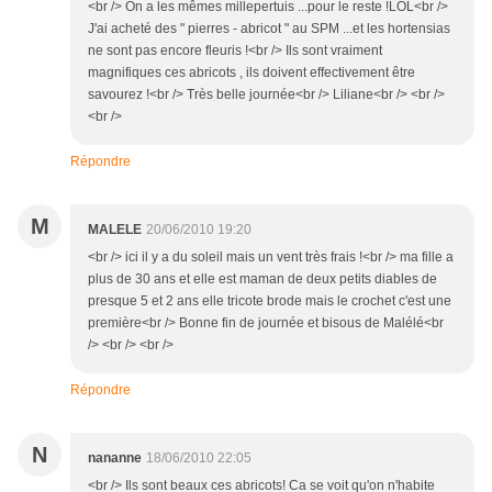
<br /> On a les mêmes millepertuis ...pour le reste !LOL<br />
J'ai acheté des " pierres - abricot " au SPM ...et les hortensias
ne sont pas encore fleuris !<br /> Ils sont vraiment
magnifiques ces abricots , ils doivent effectivement être
savourez !<br /> Très belle journée<br /> Liliane<br /> <br />
<br />
Répondre
M
MALELE
20/06/2010 19:20
<br /> ici il y a du soleil mais un vent très frais !<br /> ma fille a
plus de 30 ans et elle est maman de deux petits diables de
presque 5 et 2 ans elle tricote brode mais le crochet c'est une
première<br /> Bonne fin de journée et bisous de Malélé<br
/> <br /> <br />
Répondre
N
nananne
18/06/2010 22:05
<br /> Ils sont beaux ces abricots! Ca se voit qu'on n'habite