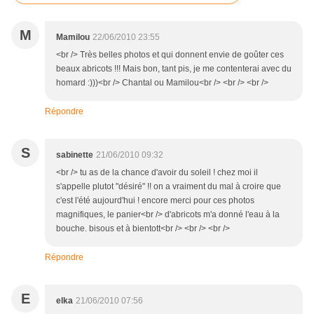
M
Mamilou
22/06/2010 23:55
<br /> Très belles photos et qui donnent envie de goûter ces
beaux abricots !!! Mais bon, tant pis, je me contenterai avec du
homard :)))<br /> Chantal ou Mamilou<br /> <br /> <br />
Répondre
S
sabinette
21/06/2010 09:32
<br /> tu as de la chance d'avoir du soleil ! chez moi il
s'appelle plutot "désiré" !! on a vraiment du mal à croire que
c'est l'été aujourd'hui ! encore merci pour ces photos
magnifiques, le panier<br /> d'abricots m'a donné l'eau à la
bouche. bisous et à bientott<br /> <br /> <br />
Répondre
E
elka
21/06/2010 07:56