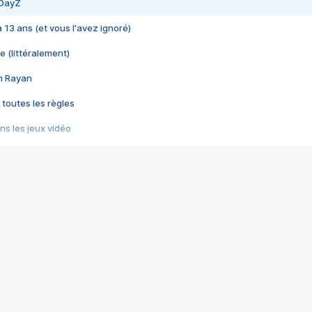
 DayZ
 a 13 ans (et vous l'avez ignoré)
e (littéralement)
im Rayan
 toutes les règles
s les jeux vidéo
us choquant de Rockstar ? - Le scandale BULLY
e plus moche de Steam
du RÊVE tourne au CAUCHEMAR
pendant 8 heures
it… à tort
umiliés par un jeu vidéo
ire - Final Fantasy 8