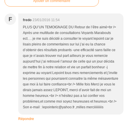
Ajouter un commentaire
F
fredo
23/01/2016 11:54
PLUS QU’UN TEMOIGNAGE DU Retour de l’être aimé<br />
Après une multitude de consultations Voyants Marabouts
ect…. je me suis décidé a consulter le voyant lepoint car je
lisais pleins de commentaires sur lui j’ai eu la chance
d’obtenir des résultats probants -une efficacité sans faille ce
que je n’avais trouver nul part ailleurs je vous remercie
aujourd’hui j’ai retrouvé l’amour de celle qui un jour décida
de mettre fin à notre relation et vie un parfait bonheur -j
exprime au voyant Lepoint tous mes remerciements et j’invite
les personnes qui pourraient connaitre la même mésaventure
que moi à lui faire confiance<br /> Mille fois Merci je vous le
dirais jamais assez LEPOINT, merci d’avoir fait de moi un
homme heureux.<br /> n’hésitez pas a lui confier vos
problémes,et comme moi soyez heureuses et heureux.<br />
Son e-mail : lepointeric@yahoo.fr ,milles merciiiiiiiiis
Répondre