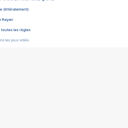
e (littéralement)
im Rayan
 toutes les règles
s les jeux vidéo
us choquant de Rockstar ? - Le scandale BULLY
e plus moche de Steam
du RÊVE tourne au CAUCHEMAR
pendant 8 heures
it… à tort
umiliés par un jeu vidéo
ire - Final Fantasy 8
ti un empire - Age of Empires