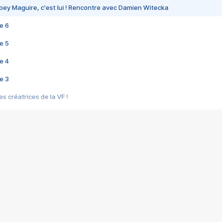
bey Maguire, c'est lui ! Rencontre avec Damien Witecka
e 6
e 5
e 4
e 3
s créatrices de la VF !
e 2
e 1
e Mektoub My Love arrive enfin ! Rencontre avec Shaïn Boumedine et Sal
i : après Toni en famille
elle réalise le bouleversant Dites lui que je l'aime
ais ! Rencontre autour de Vie privée de Rebecca Zlotowski
 de Marguerite, Grave... Rencontre avec Ella Rumpf