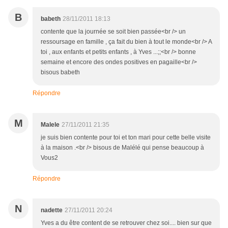
B
babeth
28/11/2011 18:13
contente que la journée se soit bien passée<br /> un
ressoursage en famille , ça fait du bien à tout le monde<br /> A
toi , aux enfants et petits enfants , à Yves ...;;<br /> bonne
semaine et encore des ondes positives en pagaille<br />
bisous babeth
Répondre
M
Malele
27/11/2011 21:35
je suis bien contente pour toi et ton mari pour cette belle visite
à la maison .<br /> bisous de Malélé qui pense beaucoup à
Vous2
Répondre
N
nadette
27/11/2011 20:24
Yves a du être content de se retrouver chez soi.... bien sur que