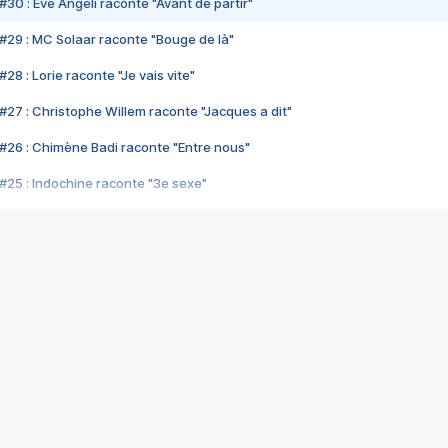
#30 : Eve Angeli raconte "Avant de partir"
#29 : MC Solaar raconte "Bouge de là"
28 : Lorie raconte "Je vais vite"
#27 : Christophe Willem raconte "Jacques a dit"
#26 : Chimène Badi raconte "Entre nous"
#25 : Indochine raconte "3e sexe"
#24 : Zaho raconte "C'est chelou"
#23 : Patrick Bruel raconte "Au café des délices"
#22 : Kyo raconte "Le chemin"
#21 : Nolwenn Leroy raconte "Cassé"
#20 : Patrick Hernandez raconte "Born to be alive"
#19 : Lorie raconte "Près de moi"
#18 : Michael Jones raconte "A nos actes manqués" (avec Jean-Jacque