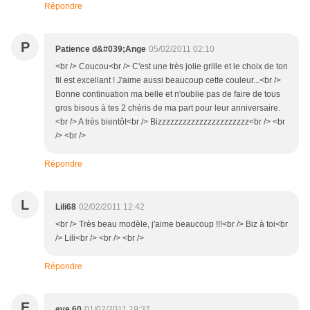
Répondre
P
Patience d&#039;Ange
05/02/2011 02:10
<br /> Coucou<br /> C'est une très jolie grille et le choix de ton
fil est excellant ! J'aime aussi beaucoup cette couleur...<br />
Bonne continuation ma belle et n'oublie pas de faire de tous
gros bisous à tes 2 chéris de ma part pour leur anniversaire.
<br /> A très bientôt<br /> Bizzzzzzzzzzzzzzzzzzzzzz<br /> <br
/> <br />
Répondre
L
Lili68
02/02/2011 12:42
<br /> Très beau modèle, j'aime beaucoup !!!<br /> Biz à toi<br
/> Lili<br /> <br /> <br />
Répondre
E
eve 60
01/02/2011 19:37