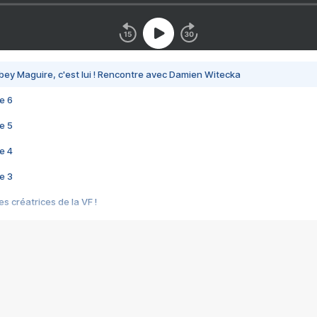
bey Maguire, c'est lui ! Rencontre avec Damien Witecka
e 6
e 5
e 4
e 3
s créatrices de la VF !
e 2
e 1
e Mektoub My Love arrive enfin ! Rencontre avec Shaïn Boumedine et Sal
i : après Toni en famille