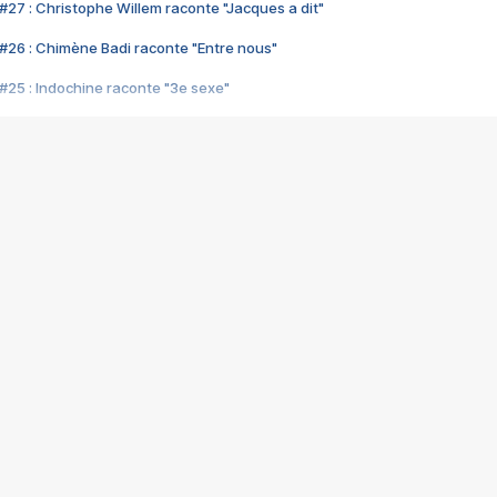
#27 : Christophe Willem raconte "Jacques a dit"
#26 : Chimène Badi raconte "Entre nous"
#25 : Indochine raconte "3e sexe"
#24 : Zaho raconte "C'est chelou"
#23 : Patrick Bruel raconte "Au café des délices"
#22 : Kyo raconte "Le chemin"
#21 : Nolwenn Leroy raconte "Cassé"
#20 : Patrick Hernandez raconte "Born to be alive"
#19 : Lorie raconte "Près de moi"
#18 : Michael Jones raconte "A nos actes manqués" (avec Jean-Jacque
#17 : Khaled raconte "Aïcha"
#16 : Corneille raconte "Parce qu'on vient de loin"
#15 : Indochine raconte "L'aventurier"