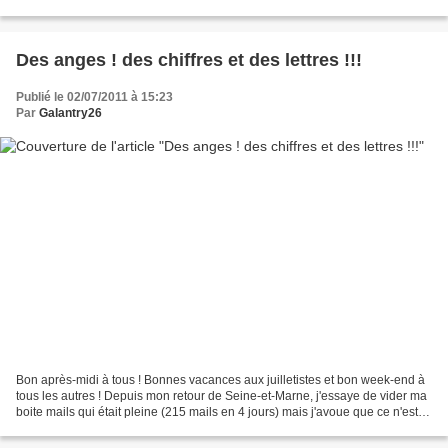
cérémonies de ce matin ! Je pense...
Des anges ! des chiffres et des lettres !!!
Publié le 02/07/2011 à 15:23
Par
Galantry26
Bon après-midi à tous ! Bonnes vacances aux juilletistes et bon week-end à
tous les autres ! Depuis mon retour de Seine-et-Marne, j'essaye de vider ma
boite mails qui était pleine (215 mails en 4 jours) mais j'avoue que ce n'est
pas facile ! Tout à l'heure...