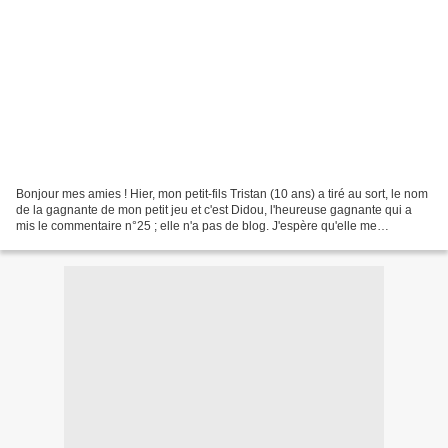
Bonjour mes amies ! Hier, mon petit-fils Tristan (10 ans) a tiré au sort, le nom
de la gagnante de mon petit jeu et c'est Didou, l'heureuse gagnante qui a
mis le commentaire n°25 ; elle n'a pas de blog. J'espère qu'elle me
contactera par mail, car je...