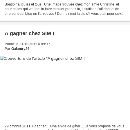
Bonsoir à toutes et tous ! Une image trouvée chez mon amie Christine, et
pour celles qui veulent la faire circuler prenez là, il suffit de l'afficher et de
dire sur quel blog on l'a trouvée ! Donnez moi la clé s'il vous plait pour ouvrir
la porte vers...
A gagner chez SIM !
Publié le 31/10/2011 à 09:37
Par
Galantry26
29 octobre 2011 A gagner ... Une envie de gâter ... Je vous propose de vous