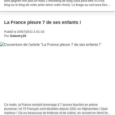
faire gagner non pas un mais 2 relooking de blog (cela peut être VOTRE
blog ou le blog de votre amie selon votre choix). Le tirage au sort aura lieu le
1 décembre, par une main...
La France pleure 7 de ses enfants !
Publié le 20/07/2011 à 01:16
Par
Galantry26
Ce matin, la France rendait hommage à 7 jeunes fauchés en pleine
jeunesse ! et 70 Français sont décédés depuis 2001 en Afghanistan ! Quel
malheur ! J'ai eu beaucoup de tristesse et de colère, en suivant en direct les