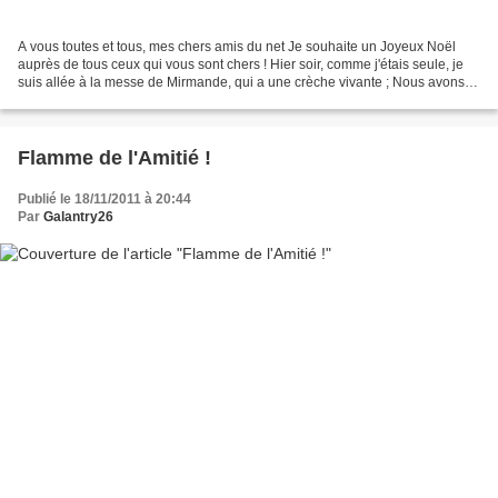
A vous toutes et tous, mes chers amis du net Je souhaite un Joyeux Noël
auprès de tous ceux qui vous sont chers ! Hier soir, comme j'étais seule, je
suis allée à la messe de Mirmande, qui a une crèche vivante ; Nous avons
chanté les chants de notre enfance,...
Flamme de l'Amitié !
Publié le 18/11/2011 à 20:44
Par
Galantry26